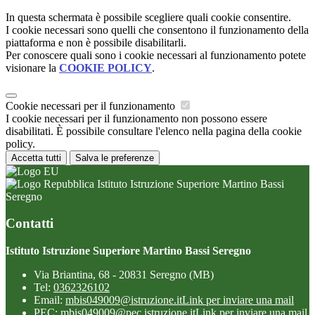
In questa schermata è possibile scegliere quali cookie consentire.
I cookie necessari sono quelli che consentono il funzionamento della
piattaforma e non è possibile disabilitarli.
Per conoscere quali sono i cookie necessari al funzionamento potete
visionare la
COOKIE POLICY
.
Cookie necessari per il funzionamento
I cookie necessari per il funzionamento non possono essere
disabilitati. È possibile consultare l'elenco nella pagina della cookie
policy.
Accetta tutti
Salva le preferenze
Istituto Istruzione Superiore Martino Bassi
Seregno
Contatti
Istituto Istruzione Superiore Martino Bassi Seregno
Via Briantina, 68 - 20831 Seregno (MB)
Tel:
0362326102
Email:
mbis049009@istruzione.it
Link per inviare una mail
PEC:
mbis049009@pec.istruzione.it
Link per inviare una mail