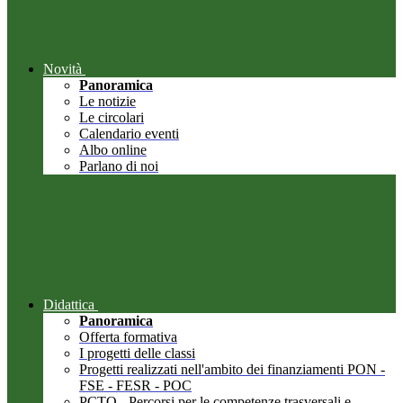
Novità
Panoramica
Le notizie
Le circolari
Calendario eventi
Albo online
Parlano di noi
Didattica
Panoramica
Offerta formativa
I progetti delle classi
Progetti realizzati nell'ambito dei finanziamenti PON -
FSE - FESR - POC
PCTO - Percorsi per le competenze trasversali e