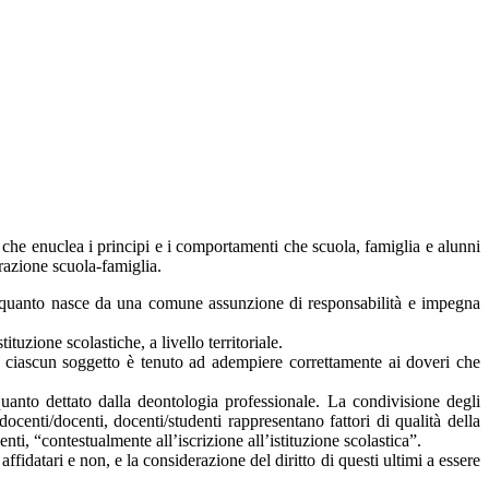
- che enuclea i principi e i comportamenti che scuola, famiglia e alunni
razione scuola-famiglia.
a in quanto nasce da una comune assunzione di responsabilità e impegna
tuzione scolastiche, a livello territoriale.
ta, ciascun soggetto è tenuto ad adempiere correttamente ai doveri che
nto dettato dalla deontologia professionale. La condivisione degli
 docenti/docenti, docenti/studenti rappresentano fattori di qualità della
ti, “contestualmente all’iscrizione all’istituzione scolastica”.
ffidatari e non, e la considerazione del diritto di questi ultimi a essere