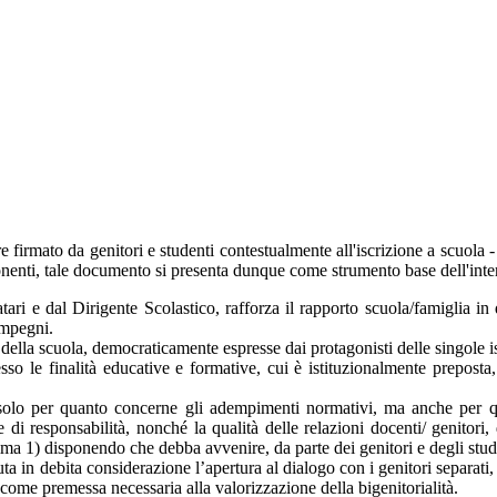
e firmato da genitori e studenti contestualmente all'iscrizione a scuola 
nenti, tale documento si presenta dunque come strumento base dell'inte
fidatari e dal Dirigente Scolastico, rafforza il rapporto scuola/famigli
impegni.
della scuola, democraticamente espresse dai protagonisti delle singole isti
ccesso le finalità educative e formative, cui è istituzionalmente prepos
olo per quanto concerne gli adempimenti normativi, ma anche per qua
ne di responsabilità, nonché la qualità delle relazioni docenti/ genitori,
omma 1) disponendo che debba avvenire, da parte dei genitori e degli studen
ta in debita considerazione l’apertura al dialogo con i genitori separati, a
i, come premessa necessaria alla valorizzazione della bigenitorialità.