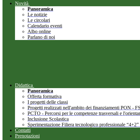
Novità
Panoramica
Le notizie
Le circolari
Calendario eventi
Albo online
Parlano di noi
Didattica
Panoramica
Offerta formativa
I progetti delle classi
Progetti realizzati nell'ambito dei finanziamenti PON -
PCTO - Percorsi per le competenze trasversali e l'orient
Inclusione Scolastica
Sperimentazione Filiera tecnologico professionale “4+2”
Contatti
Prenotazioni