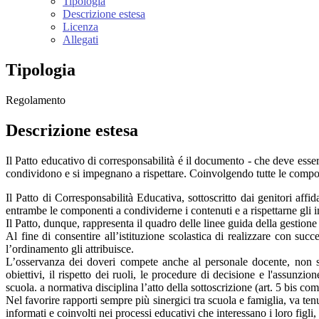
Tipologia
Descrizione estesa
Licenza
Allegati
Tipologia
Regolamento
Descrizione estesa
Il Patto educativo di corresponsabilità é il documento - che deve esser
condividono e si impegnano a rispettare. Coinvolgendo tutte le compo
Il Patto di Corresponsabilità Educativa, sottoscritto dai genitori af
entrambe le componenti a condividerne i contenuti e a rispettarne gli 
Il Patto, dunque, rappresenta il quadro delle linee guida della gestione 
Al fine di consentire all’istituzione scolastica di realizzare con su
l’ordinamento gli attribuisce.
L’osservanza dei doveri compete anche al personale docente, non s
obiettivi, il rispetto dei ruoli, le procedure di decisione e l'assunzio
scuola. a normativa disciplina l’atto della sottoscrizione (art. 5 bis c
Nel favorire rapporti sempre più sinergici tra scuola e famiglia, va tenu
informati e coinvolti nei processi educativi che interessano i loro figl