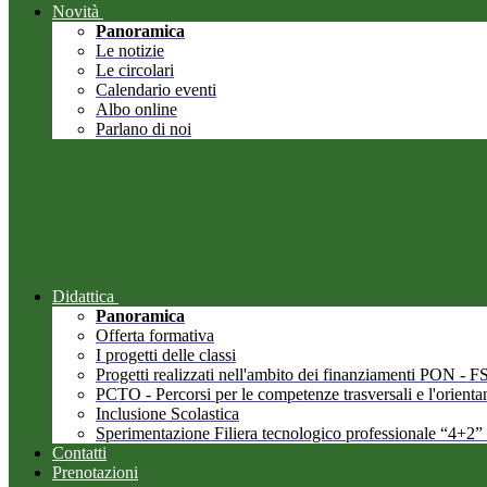
Novità
Panoramica
Le notizie
Le circolari
Calendario eventi
Albo online
Parlano di noi
Didattica
Panoramica
Offerta formativa
I progetti delle classi
Progetti realizzati nell'ambito dei finanziamenti PON -
PCTO - Percorsi per le competenze trasversali e l'orient
Inclusione Scolastica
Sperimentazione Filiera tecnologico professionale “4+2”
Contatti
Prenotazioni