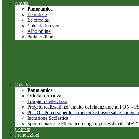
Novità
Panoramica
Le notizie
Le circolari
Calendario eventi
Albo online
Parlano di noi
Didattica
Panoramica
Offerta formativa
I progetti delle classi
Progetti realizzati nell'ambito dei finanziamenti PON -
PCTO - Percorsi per le competenze trasversali e l'orient
Inclusione Scolastica
Sperimentazione Filiera tecnologico professionale “4+2”
Contatti
Prenotazioni