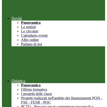
Novità
Panoramica
Le notizie
Le circolari
Calendario eventi
Albo online
Parlano di noi
Didattica
Panoramica
Offerta formativa
I progetti delle classi
Progetti realizzati nell'ambito dei finanziamenti PON -
FSE - FESR - POC
PCTO - Percorsi per le competenze trasversali e