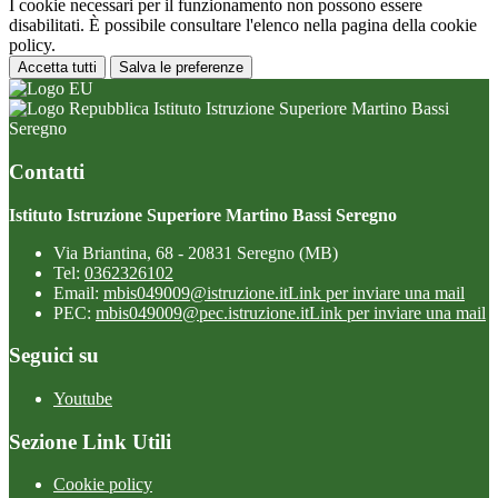
I cookie necessari per il funzionamento non possono essere
disabilitati. È possibile consultare l'elenco nella pagina della cookie
policy.
Accetta tutti
Salva le preferenze
Istituto Istruzione Superiore Martino Bassi
Seregno
Contatti
Istituto Istruzione Superiore Martino Bassi Seregno
Via Briantina, 68 - 20831 Seregno (MB)
Tel:
0362326102
Email:
mbis049009@istruzione.it
Link per inviare una mail
PEC:
mbis049009@pec.istruzione.it
Link per inviare una mail
Seguici su
Youtube
Sezione Link Utili
Cookie policy