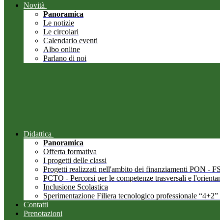
Novità
Panoramica
Le notizie
Le circolari
Calendario eventi
Albo online
Parlano di noi
Didattica
Panoramica
Offerta formativa
I progetti delle classi
Progetti realizzati nell'ambito dei finanziamenti PON -
PCTO - Percorsi per le competenze trasversali e l'orient
Inclusione Scolastica
Sperimentazione Filiera tecnologico professionale “4+2”
Contatti
Prenotazioni