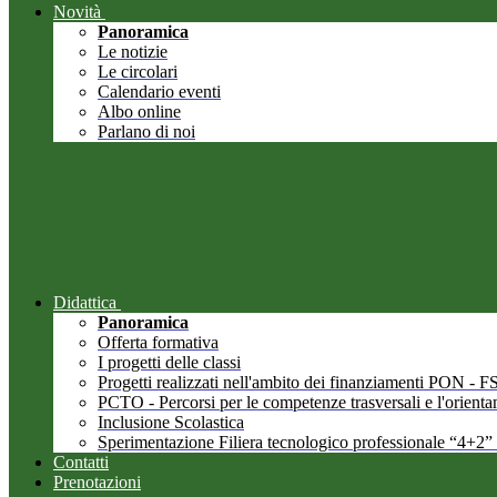
Novità
Panoramica
Le notizie
Le circolari
Calendario eventi
Albo online
Parlano di noi
Didattica
Panoramica
Offerta formativa
I progetti delle classi
Progetti realizzati nell'ambito dei finanziamenti PON -
PCTO - Percorsi per le competenze trasversali e l'orient
Inclusione Scolastica
Sperimentazione Filiera tecnologico professionale “4+2”
Contatti
Prenotazioni