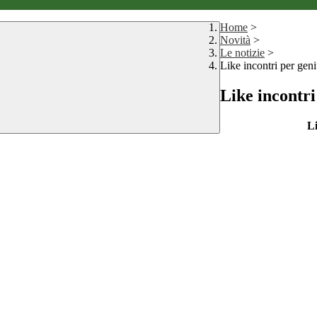
Home
>
Novità
>
Le notizie
>
Like incontri per geni
Like incontri
Li