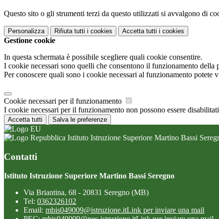
Questo sito o gli strumenti terzi da questo utilizzati si avvalgono di coo
Personalizza
Rifiuta tutti
i cookies
Accetta tutti
i cookies
Gestione cookie
In questa schermata è possibile scegliere quali cookie consentire.
I cookie necessari sono quelli che consentono il funzionamento della pi
Per conoscere quali sono i cookie necessari al funzionamento potete v
Cookie necessari per il funzionamento
I cookie necessari per il funzionamento non possono essere disabilitati.
Accetta tutti
Salva le preferenze
Istituto Istruzione Superiore Martino Bassi Sereg
Contatti
Istituto Istruzione Superiore Martino Bassi Seregno
Via Briantina, 68 - 20831 Seregno (MB)
Tel:
0362326102
Email:
mbis049009@istruzione.it
Link per inviare una mail
PEC:
mbis049009@pec.istruzione.it
Link per inviare una mail