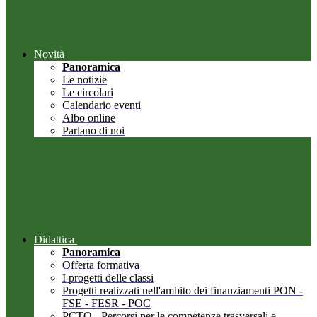
Novità
Panoramica
Le notizie
Le circolari
Calendario eventi
Albo online
Parlano di noi
Didattica
Panoramica
Offerta formativa
I progetti delle classi
Progetti realizzati nell'ambito dei finanziamenti PON -
FSE - FESR - POC
PCTO - Percorsi per le competenze trasversali e