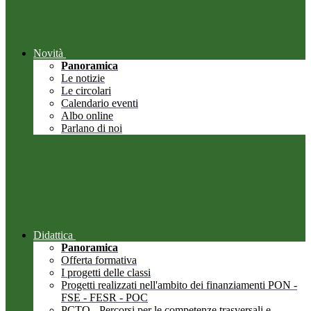
Novità
Panoramica
Le notizie
Le circolari
Calendario eventi
Albo online
Parlano di noi
Didattica
Panoramica
Offerta formativa
I progetti delle classi
Progetti realizzati nell'ambito dei finanziamenti PON -
FSE - FESR - POC
PCTO - Percorsi per le competenze trasversali e