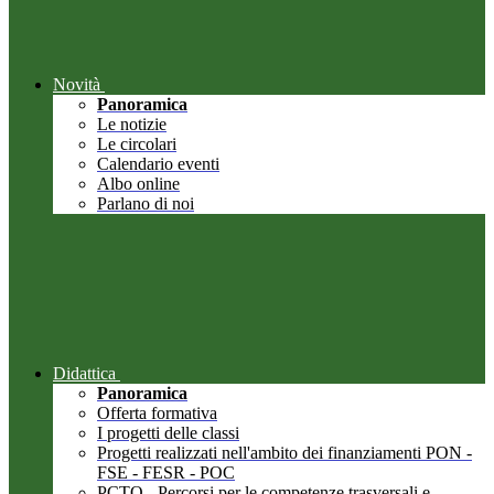
Novità
Panoramica
Le notizie
Le circolari
Calendario eventi
Albo online
Parlano di noi
Didattica
Panoramica
Offerta formativa
I progetti delle classi
Progetti realizzati nell'ambito dei finanziamenti PON -
FSE - FESR - POC
PCTO - Percorsi per le competenze trasversali e