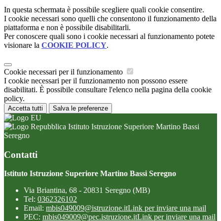
In questa schermata è possibile scegliere quali cookie consentire.
I cookie necessari sono quelli che consentono il funzionamento della
piattaforma e non è possibile disabilitarli.
Per conoscere quali sono i cookie necessari al funzionamento potete
visionare la
COOKIE POLICY
.
Cookie necessari per il funzionamento
I cookie necessari per il funzionamento non possono essere
disabilitati. È possibile consultare l'elenco nella pagina della cookie
policy.
Accetta tutti
Salva le preferenze
Istituto Istruzione Superiore Martino Bassi
Seregno
Contatti
Istituto Istruzione Superiore Martino Bassi Seregno
Via Briantina, 68 - 20831 Seregno (MB)
Tel:
0362326102
Email:
mbis049009@istruzione.it
Link per inviare una mail
PEC:
mbis049009@pec.istruzione.it
Link per inviare una mail