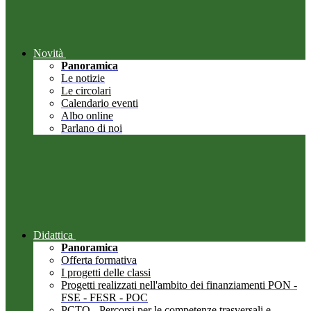
Novità
Panoramica
Le notizie
Le circolari
Calendario eventi
Albo online
Parlano di noi
Didattica
Panoramica
Offerta formativa
I progetti delle classi
Progetti realizzati nell'ambito dei finanziamenti PON -
FSE - FESR - POC
PCTO - Percorsi per le competenze trasversali e