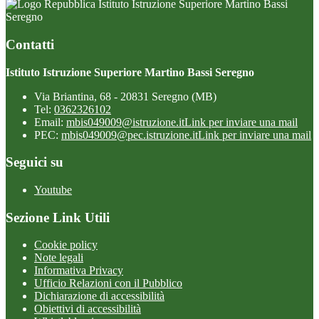
Istituto Istruzione Superiore Martino Bassi
Seregno
Contatti
Istituto Istruzione Superiore Martino Bassi Seregno
Via Briantina, 68 - 20831 Seregno (MB)
Tel:
0362326102
Email:
mbis049009@istruzione.it
Link per inviare una mail
PEC:
mbis049009@pec.istruzione.it
Link per inviare una mail
Seguici su
Youtube
Sezione Link Utili
Cookie policy
Note legali
Informativa Privacy
Ufficio Relazioni con il Pubblico
Dichiarazione di accessibilità
Obiettivi di accessibilità