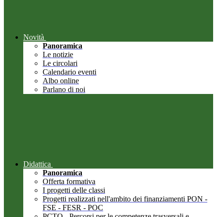
Novità
Panoramica
Le notizie
Le circolari
Calendario eventi
Albo online
Parlano di noi
Didattica
Panoramica
Offerta formativa
I progetti delle classi
Progetti realizzati nell'ambito dei finanziamenti PON -
FSE - FESR - POC
PCTO - Percorsi per le competenze trasversali e