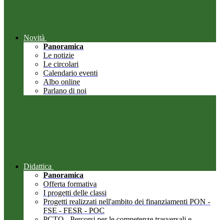
Novità
Panoramica
Le notizie
Le circolari
Calendario eventi
Albo online
Parlano di noi
Didattica
Panoramica
Offerta formativa
I progetti delle classi
Progetti realizzati nell'ambito dei finanziamenti PON -
FSE - FESR - POC
PCTO - Percorsi per le competenze trasversali e