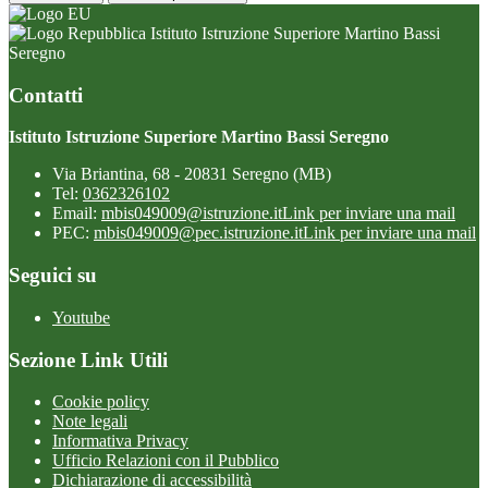
Istituto Istruzione Superiore Martino Bassi
Seregno
Contatti
Istituto Istruzione Superiore Martino Bassi Seregno
Via Briantina, 68 - 20831 Seregno (MB)
Tel:
0362326102
Email:
mbis049009@istruzione.it
Link per inviare una mail
PEC:
mbis049009@pec.istruzione.it
Link per inviare una mail
Seguici su
Youtube
Sezione Link Utili
Cookie policy
Note legali
Informativa Privacy
Ufficio Relazioni con il Pubblico
Dichiarazione di accessibilità