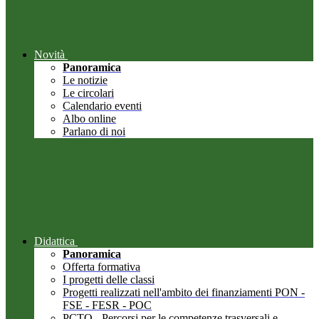
Novità
Panoramica
Le notizie
Le circolari
Calendario eventi
Albo online
Parlano di noi
Didattica
Panoramica
Offerta formativa
I progetti delle classi
Progetti realizzati nell'ambito dei finanziamenti PON -
FSE - FESR - POC
PCTO - Percorsi per le competenze trasversali e