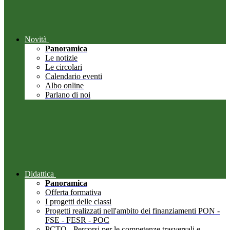
Novità
Panoramica
Le notizie
Le circolari
Calendario eventi
Albo online
Parlano di noi
Didattica
Panoramica
Offerta formativa
I progetti delle classi
Progetti realizzati nell'ambito dei finanziamenti PON -
FSE - FESR - POC
PCTO - Percorsi per le competenze trasversali e