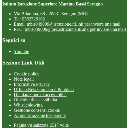
Istituto Istruzione Superiore Martino Bassi Seregno
Via Briantina, 68 - 20831 Seregno (MB)
Tel:
0362326102
Email:
mbis049009@istruzione.it
Link per inviare una mail
PEC:
mbis049009@pec.istruzione.it
Link per inviare una mail
Seguici su
Youtube
Sezione Link Utili
Cookie policy
Note legali
Informativa Privacy
Ufficio Relazioni con il Pubblico
Dichiarazione di accessibilità
Obiettivi di accessibilità
Whistleblowing
Gestione consensi cookie
Amministrazione trasparente
Pagina visualizzata
2517
volte