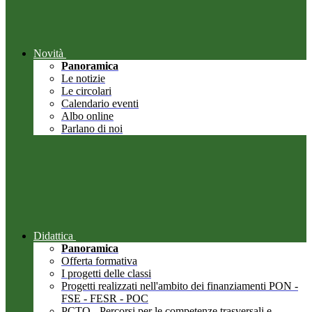
Novità
Panoramica
Le notizie
Le circolari
Calendario eventi
Albo online
Parlano di noi
Didattica
Panoramica
Offerta formativa
I progetti delle classi
Progetti realizzati nell'ambito dei finanziamenti PON -
FSE - FESR - POC
PCTO - Percorsi per le competenze trasversali e