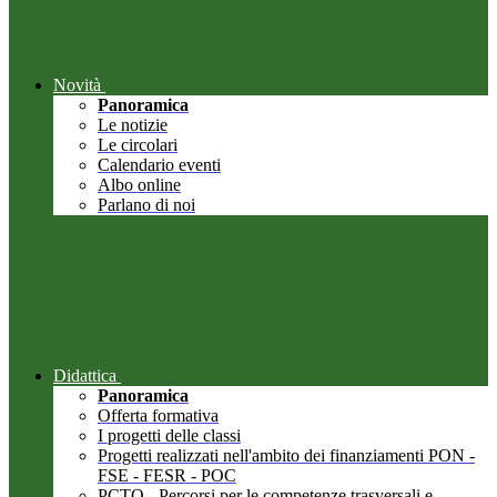
Novità
Panoramica
Le notizie
Le circolari
Calendario eventi
Albo online
Parlano di noi
Didattica
Panoramica
Offerta formativa
I progetti delle classi
Progetti realizzati nell'ambito dei finanziamenti PON -
FSE - FESR - POC
PCTO - Percorsi per le competenze trasversali e