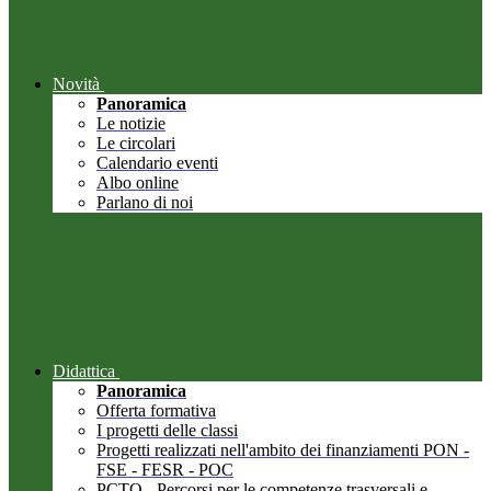
Novità
Panoramica
Le notizie
Le circolari
Calendario eventi
Albo online
Parlano di noi
Didattica
Panoramica
Offerta formativa
I progetti delle classi
Progetti realizzati nell'ambito dei finanziamenti PON -
FSE - FESR - POC
PCTO - Percorsi per le competenze trasversali e