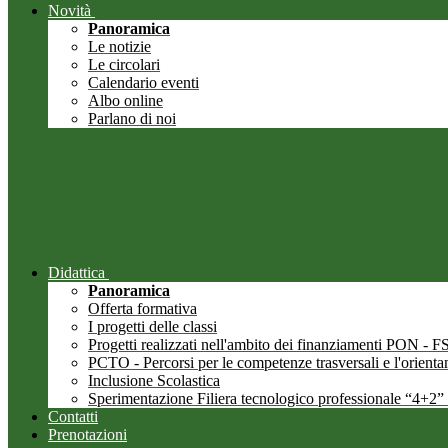
Novità
Panoramica
Le notizie
Le circolari
Calendario eventi
Albo online
Parlano di noi
Didattica
Panoramica
Offerta formativa
I progetti delle classi
Progetti realizzati nell'ambito dei finanziamenti PON -
PCTO - Percorsi per le competenze trasversali e l'orient
Inclusione Scolastica
Sperimentazione Filiera tecnologico professionale “4+2”
Contatti
Prenotazioni