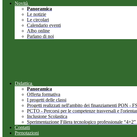
Novità
Panoramica
Le notizie
Le circolari
Calendario eventi
Albo online
Parlano di noi
Didattica
Panoramica
Offerta formativa
I progetti delle classi
Progetti realizzati nell'ambito dei finanziamenti PON -
PCTO - Percorsi per le competenze trasversali e l'orient
Inclusione Scolastica
Sperimentazione Filiera tecnologico professionale “4+2”
Contatti
Prenotazioni