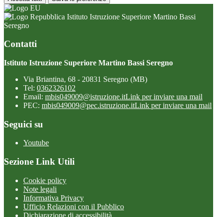
Istituto Istruzione Superiore Martino Bassi
Seregno
Contatti
Istituto Istruzione Superiore Martino Bassi Seregno
Via Briantina, 68 - 20831 Seregno (MB)
Tel:
0362326102
Email:
mbis049009@istruzione.it
Link per inviare una mail
PEC:
mbis049009@pec.istruzione.it
Link per inviare una mail
Seguici su
Youtube
Sezione Link Utili
Cookie policy
Note legali
Informativa Privacy
Ufficio Relazioni con il Pubblico
Dichiarazione di accessibilità