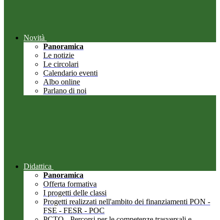
Novità
Panoramica
Le notizie
Le circolari
Calendario eventi
Albo online
Parlano di noi
Didattica
Panoramica
Offerta formativa
I progetti delle classi
Progetti realizzati nell'ambito dei finanziamenti PON -
FSE - FESR - POC
PCTO - Percorsi per le competenze trasversali e