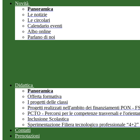
Novità
Panoramica
Le notizie
Le circolari
Calendario eventi
Albo online
Parlano di noi
Didattica
Panoramica
Offerta formativa
I progetti delle classi
Progetti realizzati nell'ambito dei finanziamenti PON -
PCTO - Percorsi per le competenze trasversali e l'orient
Inclusione Scolastica
Sperimentazione Filiera tecnologico professionale “4+2”
Contatti
Prenotazioni