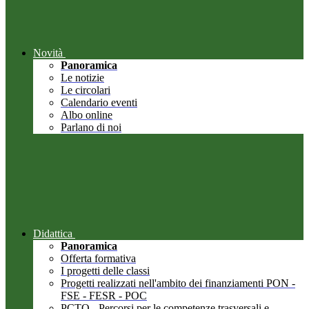
Novità
Panoramica
Le notizie
Le circolari
Calendario eventi
Albo online
Parlano di noi
Didattica
Panoramica
Offerta formativa
I progetti delle classi
Progetti realizzati nell'ambito dei finanziamenti PON -
FSE - FESR - POC
PCTO - Percorsi per le competenze trasversali e