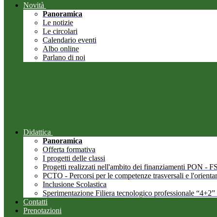
Novità
Panoramica
Le notizie
Le circolari
Calendario eventi
Albo online
Parlano di noi
Didattica
Panoramica
Offerta formativa
I progetti delle classi
Progetti realizzati nell'ambito dei finanziamenti PON -
PCTO - Percorsi per le competenze trasversali e l'orient
Inclusione Scolastica
Sperimentazione Filiera tecnologico professionale “4+2”
Contatti
Prenotazioni