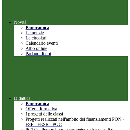
Novità
Panoramica
Le notizie
Le circolari
Calendario eventi
Albo online
Parlano di noi
Didattica
Panoramica
Offerta formativa
I progetti delle classi
Progetti realizzati nell'ambito dei finanziamenti PON -
FSE - FESR - POC
PCTO - Percorsi per le competenze trasversali e