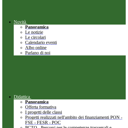
Novità
Panoramica
Le notizie
Le circolari
Calendario eventi
Albo online
Parlano di noi
Didattica
Panoramica
Offerta formativa
I progetti delle classi
Progetti realizzati nell'ambito dei finanziamenti PON -
FSE - FESR - POC
PCTO - Percorsi per le competenze trasversali e