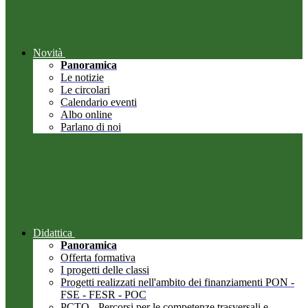
Novità
Panoramica
Le notizie
Le circolari
Calendario eventi
Albo online
Parlano di noi
Didattica
Panoramica
Offerta formativa
I progetti delle classi
Progetti realizzati nell'ambito dei finanziamenti PON -
FSE - FESR - POC
PCTO - Percorsi per le competenze trasversali e