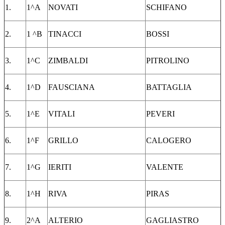
1.
1^A
NOVATI
SCHIFANO
2.
1 ^B
TINACCI
BOSSI
3.
1^C
ZIMBALDI
PITROLINO
4.
1^D
FAUSCIANA
BATTAGLIA
5.
1^E
VITALI
PEVERI
6.
1^F
GRILLO
CALOGERO
7.
1^G
IERITI
VALENTE
8.
1^H
RIVA
PIRAS
9.
2^A
ALTERIO
GAGLIASTRO