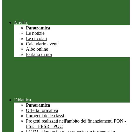
Novità
Panoramica
Le notizie
Le circolari
Calendario eventi
Albo online
Parlano di noi
Didattica
Panoramica
Offerta formativa
I progetti delle classi
Progetti realizzati nell'ambito dei finanziamenti PON -
FSE - FESR - POC
PCTO - Percorsi per le competenze trasversali e