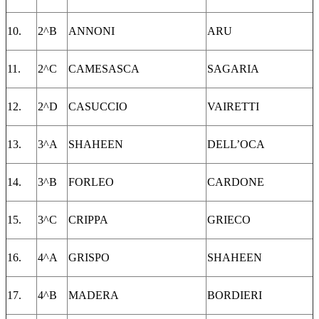
10.
2^B
ANNONI
ARU
11.
2^C
CAMESASCA
SAGARIA
12.
2^D
CASUCCIO
VAIRETTI
13.
3^A
SHAHEEN
DELL’OCA
14.
3^B
FORLEO
CARDONE
15.
3^C
CRIPPA
GRIECO
16.
4^A
GRISPO
SHAHEEN
17.
4^B
MADERA
BORDIERI