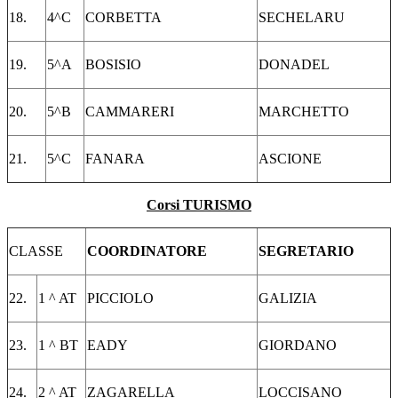
18.
4^C
CORBETTA
SECHELARU
19.
5^A
BOSISIO
DONADEL
20.
5^B
CAMMARERI
MARCHETTO
21.
5^C
FANARA
ASCIONE
Corsi TURISMO
CLASSE
COORDINATORE
SEGRETARIO
22.
1 ^ AT
PICCIOLO
GALIZIA
23.
1 ^ BT
EADY
GIORDANO
24.
2 ^ AT
ZAGARELLA
LOCCISANO