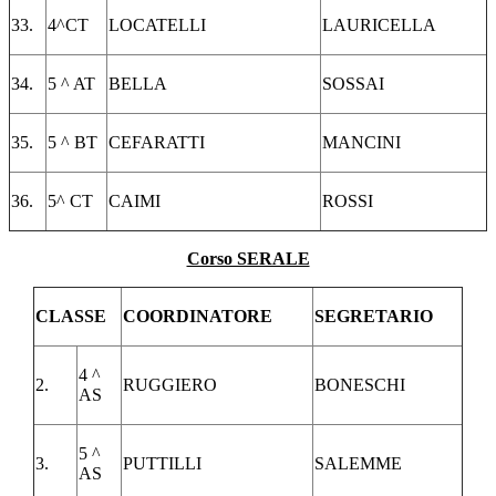
33.
4^CT
LOCATELLI
LAURICELLA
34.
5 ^ AT
BELLA
SOSSAI
35.
5 ^ BT
CEFARATTI
MANCINI
36.
5^ CT
CAIMI
ROSSI
Corso SERALE
CLASSE
COORDINATORE
SEGRETARIO
4 ^
2.
RUGGIERO
BONESCHI
AS
5 ^
3.
PUTTILLI
SALEMME
AS