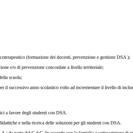
icoterapeutico (formazione dei docenti, prevenzione e gestione DSA );
ione e/o di prevenzione concordate a livello territoriale;
della scuola;
 il successivo anno scolastico volto ad incrementare il livello di inclusi
tici a favore degli studenti con DSA.
idattiche e nella ricerca delle soluzioni per gli studenti con DSA.
.A.: da parte del C.d.C. In accordo con la famiglia e sottoscrizione di u