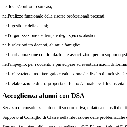
nel focus/confronto sui casi;
nell’utilizzo funzionale delle risorse professionali presenti;
nella gestione delle classi;
nell’organizzazione dei tempi e degli spazi scolastici;
nelle relazioni tra docenti, alunni e famiglie;
nella collaborazione con fondazioni e associazioni per un supporto ps
nell’impegno, per i docenti, a partecipare ad eventuali azioni di formaz
nella rilevazione, monitoraggio e valutazione del livello di inclusività 
nella elaborazione di una proposta di Piano Annuale per l’Inclusività per
Accoglienza alunni con DSA
Servizio di consulenza ai docenti su normativa, didattica e ausili didat
Supporto al Consiglio di Classe nella rilevazione delle problematiche d
Stesura di un piano didattico personalizzato (P.D.P.) per gli alunni D.S