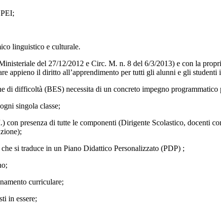
 PEI;
co linguistico e culturale.
iva Ministeriale del 27/12/2012 e Circ. M. n. 8 del 6/3/2013) e con la propr
zzare appieno il diritto all’apprendimento per tutti gli alunni e gli student
zione di difficoltà (BES) necessita di un concreto impegno programmatico p
 ogni singola classe;
.) con presenza di tutte le componenti (Dirigente Scolastico, docenti c
nzione);
, che si traduce in un Piano Didattico Personalizzato (PDP) ;
no;
egnamento curriculare;
ti in essere;