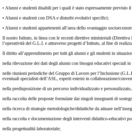
• Alunni e studenti disabili per i quali è stato espressamente previsto il
• Alunni e studenti con DSA e disturbi evolutivi specifici;
• Alunni e studenti appartenenti all’area dello svantaggio socioeconomi
Il nostro Istituto, in linea con le recenti direttive ministeriali (Dirett
l’operatività del G.L.I. e attraverso progetti d’Istituto, al fine di reali
Il diritto all’apprendimento per tutti gli alunni e gli studenti in situa
nella rilevazione dei dati degli alunni con bisogni educativi speciali in
nelle riunioni periodiche del Gruppo di Lavoro per l’Inclusione (G.L.I
eventuali specialisti dell’ASL, esperti esterni in collaborazione/conve
nella predisposizione di un percorso individualizzato e personalizzato
nella raccolta delle proposte formulate dai singoli insegnanti di sosteg
nella ricerca di strategie metodologiche/didattiche da attuare nell’ins
nella raccolta e documentazione degli interventi didattico-educativi pos
nella progettualità laboratoriale;