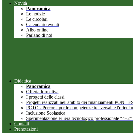
Novità
Panoramica
Le notizie
Le circolari
Calendario eventi
Albo online
Parlano di noi
Didattica
Panoramica
Offerta formativa
I progetti delle classi
Progetti realizzati nell'ambito dei finanziamenti PON -
PCTO - Percorsi per le competenze trasversali e l'orient
Inclusione Scolastica
Sperimentazione Filiera tecnologico professionale “4+2”
Contatti
Prenotazioni