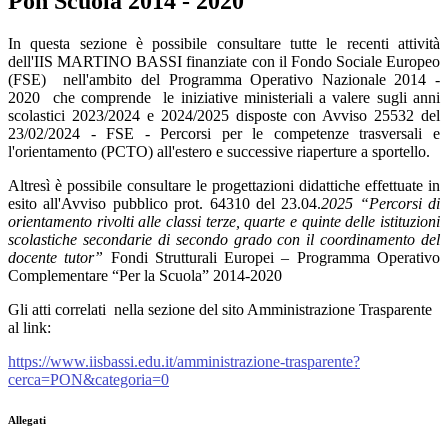
Pon Scuola 2014 - 2020
In questa sezione è possibile consultare tutte le recenti attività
dell'IIS MARTINO BASSI finanziate con il Fondo Sociale Europeo
(FSE) nell'ambito del Programma Operativo Nazionale 2014 -
2020 che comprende le iniziative ministeriali a valere sugli anni
scolastici 2023/2024 e 2024/2025 disposte con Avviso 25532 del
23/02/2024 - FSE - Percorsi per le competenze trasversali e
l'orientamento (PCTO) all'estero e successive riaperture a sportello.
Altresì è possibile consultare le progettazioni didattiche effettuate in
esito all'
Avviso pubblico prot. 64310 del 23.04.
2025 “Percorsi di
orientamento rivolti alle classi terze, quarte e quinte delle istituzioni
scolastiche secondarie di secondo grado con il coordinamento del
docente tutor”
Fondi Strutturali Europei – Programma Operativo
Complementare “Per la Scuola” 2014-2020
Gli atti correlati nella sezione del sito Amministrazione Trasparente
al link:
https://www.iisbassi.edu.it/amministrazione-trasparente?
cerca=PON&categoria=0
Allegati