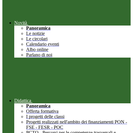
Novità
Panoramica
Le notizie
Le circolari
Calendario eventi
Albo online
Parlano di noi
Didattica
Panoramica
Offerta formativa
I progetti delle classi
Progetti realizzati nell'ambito dei finanziamenti PON -
FSE - FESR - POC
PCTO - Percorsi per le competenze trasversali e