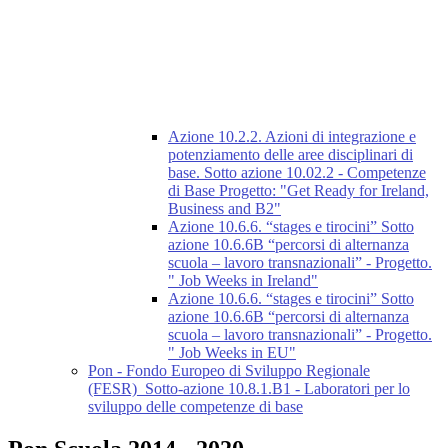
Azione 10.2.2. Azioni di integrazione e
potenziamento delle aree disciplinari di
base. Sotto azione 10.02.2 - Competenze
di Base Progetto: "Get Ready for Ireland,
Business and B2"
Azione 10.6.6. “stages e tirocini” Sotto
azione 10.6.6B “percorsi di alternanza
scuola – lavoro transnazionali” - Progetto.
" Job Weeks in Ireland"
Azione 10.6.6. “stages e tirocini” Sotto
azione 10.6.6B “percorsi di alternanza
scuola – lavoro transnazionali” - Progetto.
" Job Weeks in EU"
Pon - Fondo Europeo di Sviluppo Regionale
(FESR)_Sotto-azione 10.8.1.B1 - Laboratori per lo
sviluppo delle competenze di base