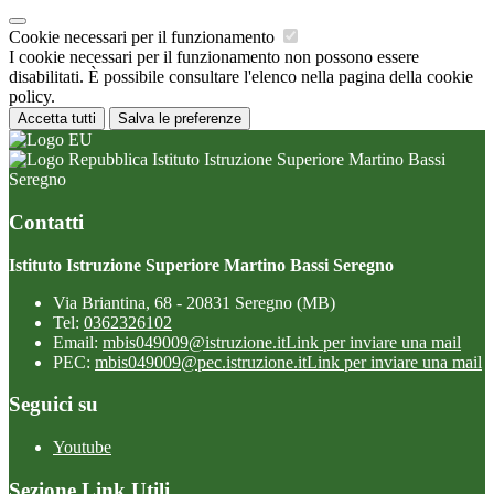
Cookie necessari per il funzionamento
I cookie necessari per il funzionamento non possono essere
disabilitati. È possibile consultare l'elenco nella pagina della cookie
policy.
Accetta tutti
Salva le preferenze
Istituto Istruzione Superiore Martino Bassi
Seregno
Contatti
Istituto Istruzione Superiore Martino Bassi Seregno
Via Briantina, 68 - 20831 Seregno (MB)
Tel:
0362326102
Email:
mbis049009@istruzione.it
Link per inviare una mail
PEC:
mbis049009@pec.istruzione.it
Link per inviare una mail
Seguici su
Youtube
Sezione Link Utili