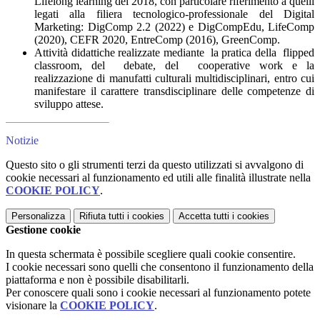
Lifelong learning del 2018, con particolare riferimento a quelli
legati alla filiera tecnologico-professionale del Digital
Marketing: DigComp 2.2 (2022) e DigCompEdu, LifeComp
(2020), CEFR 2020, EntreComp (2016), GreenComp.
Attività didattiche realizzate mediante
la pratica della
flipped
classroom, del
debate, del
cooperative work e la
realizzazione di manufatti culturali multidisciplinari, entro cui
manifestare il carattere transdisciplinare delle competenze di
sviluppo attese.
Notizie
Questo sito o gli strumenti terzi da questo utilizzati si avvalgono di
cookie necessari al funzionamento ed utili alle finalità illustrate nella
COOKIE POLICY
.
Personalizza
Rifiuta tutti
i cookies
Accetta tutti
i cookies
Gestione cookie
In questa schermata è possibile scegliere quali cookie consentire.
I cookie necessari sono quelli che consentono il funzionamento della
piattaforma e non è possibile disabilitarli.
Per conoscere quali sono i cookie necessari al funzionamento potete
visionare la
COOKIE POLICY
.