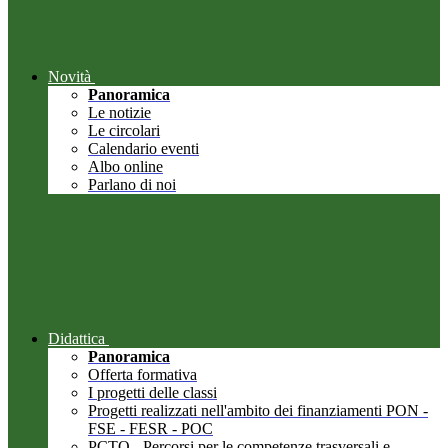
Novità
Panoramica
Le notizie
Le circolari
Calendario eventi
Albo online
Parlano di noi
Didattica
Panoramica
Offerta formativa
I progetti delle classi
Progetti realizzati nell'ambito dei finanziamenti PON -
FSE - FESR - POC
PCTO - Percorsi per le competenze trasversali e