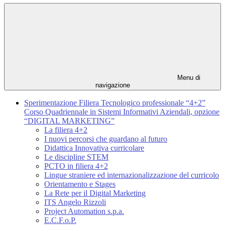
Menu di
navigazione
Sperimentazione Filiera Tecnologico professionale “4+2”
Corso Quadriennale in Sistemi Informativi Aziendali, opzione
“DIGITAL MARKETING”
La filiera 4+2
I nuovi percorsi che guardano al futuro
Didattica Innovativa curricolare
Le discipline STEM
PCTO in filiera 4+2
Lingue straniere ed internazionalizzazione del curricolo
Orientamento e Stages
La Rete per il Digital Marketing
ITS Angelo Rizzoli
Project Automation s.p.a.
E.C.F.o.P.