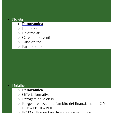
Novità
Panoramica
Le notizie
Le circolari
Calendario eventi
Albo online
Parlano di noi
Didattica
Panoramica
Offerta formativa
I progetti delle classi
Progetti realizzati nell'ambito dei finanziamenti PON -
FSE - FESR - POC
PCTO - Percorsi per le competenze trasversali e