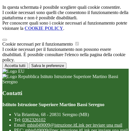
In questa schermata è possibile scegliere quali cookie consentire.
I cookie necessari sono quelli che consentono il funzionamento della
piattaforma e non è possibile disabilitarli.
Per conoscere quali sono i cookie necessari al funzionamento potete
visionare la
COOKIE POLICY
.
Cookie necessari per il funzionamento
I cookie necessari per il funzionamento non possono essere
disabilitati. È possibile consultare l'elenco nella pagina della cookie
policy.
Accetta tutti
Salva le preferenze
Istituto Istruzione Superiore Martino Bassi
Seregno
Contatti
Istituto Istruzione Superiore Martino Bassi Seregno
Via Briantina, 68 - 20831 Seregno (MB)
Tel:
0362326102
Email:
mbis049009@istruzione.it
Link per inviare una mail
PEC:
mbis049009@pec.istruzione.it
Link per inviare una mail