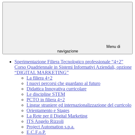
Menu di
navigazione
Sperimentazione Filiera Tecnologico professionale “4+2”
Corso Quadriennale in Sistemi Informativi Aziendali, opzione
“DIGITAL MARKETING”
La filiera 4+2
I nuovi percorsi che guardano al futuro
Didattica Innovativa curricolare
Le discipline STEM
PCTO in filiera 4+2
Lingue straniere ed internazionalizzazione del curricolo
Orientamento e Stages
La Rete per il Digital Marketing
ITS Angelo Rizzoli
Project Automation s.p.a.
E.C.F.o.P.