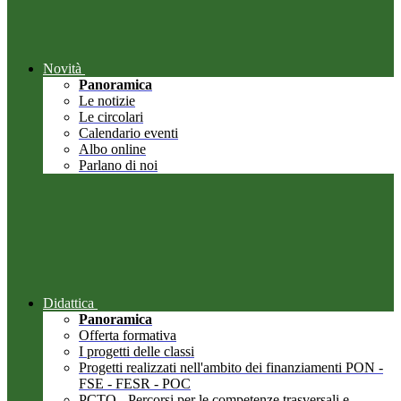
Novità
Panoramica
Le notizie
Le circolari
Calendario eventi
Albo online
Parlano di noi
Didattica
Panoramica
Offerta formativa
I progetti delle classi
Progetti realizzati nell'ambito dei finanziamenti PON -
FSE - FESR - POC
PCTO - Percorsi per le competenze trasversali e