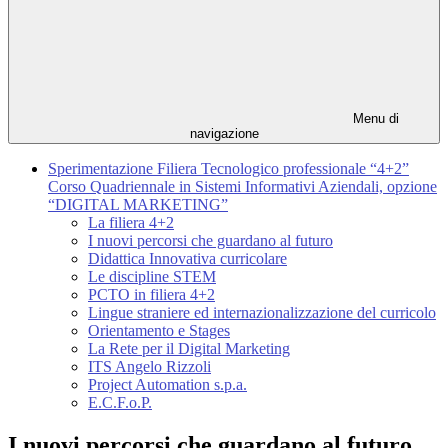
Menu di
navigazione
Sperimentazione Filiera Tecnologico professionale “4+2”
Corso Quadriennale in Sistemi Informativi Aziendali, opzione
“DIGITAL MARKETING”
La filiera 4+2
I nuovi percorsi che guardano al futuro
Didattica Innovativa curricolare
Le discipline STEM
PCTO in filiera 4+2
Lingue straniere ed internazionalizzazione del curricolo
Orientamento e Stages
La Rete per il Digital Marketing
ITS Angelo Rizzoli
Project Automation s.p.a.
E.C.F.o.P.
I nuovi percorsi che guardano al futuro