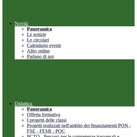
Novità
Panoramica
Le notizie
Le circolari
Calendario eventi
Albo online
Parlano di noi
Didattica
Panoramica
Offerta formativa
I progetti delle classi
Progetti realizzati nell'ambito dei finanziamenti PON -
FSE - FESR - POC
PCTO - Percorsi per le competenze trasversali e