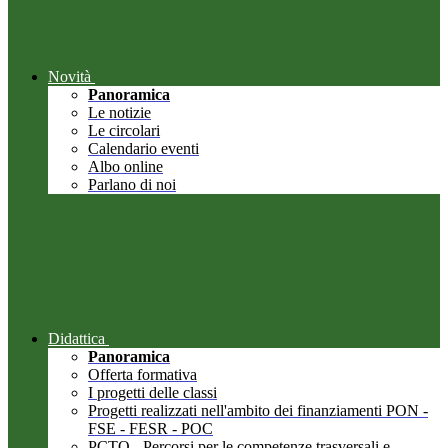
Novità
Panoramica
Le notizie
Le circolari
Calendario eventi
Albo online
Parlano di noi
Didattica
Panoramica
Offerta formativa
I progetti delle classi
Progetti realizzati nell'ambito dei finanziamenti PON -
FSE - FESR - POC
PCTO - Percorsi per le competenze trasversali e