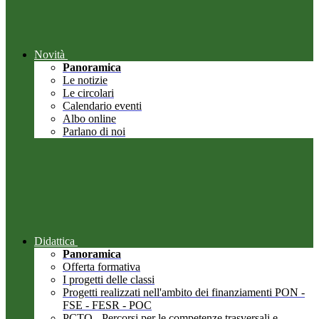
Novità
Panoramica
Le notizie
Le circolari
Calendario eventi
Albo online
Parlano di noi
Didattica
Panoramica
Offerta formativa
I progetti delle classi
Progetti realizzati nell'ambito dei finanziamenti PON -
FSE - FESR - POC
PCTO - Percorsi per le competenze trasversali e