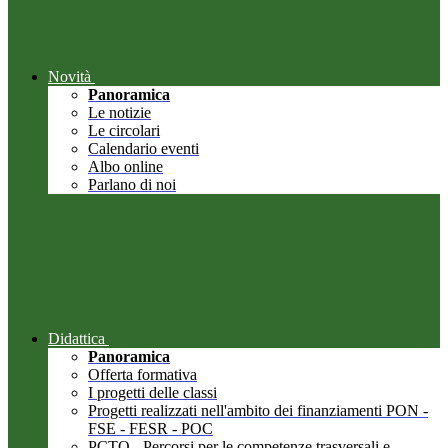
Novità
Panoramica
Le notizie
Le circolari
Calendario eventi
Albo online
Parlano di noi
Didattica
Panoramica
Offerta formativa
I progetti delle classi
Progetti realizzati nell'ambito dei finanziamenti PON -
FSE - FESR - POC
PCTO - Percorsi per le competenze trasversali e