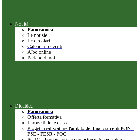
Novità
Panoramica
Le notizie
Le circolari
Calendario eventi
Albo online
Parlano di noi
Didattica
Panoramica
Offerta formativa
I progetti delle classi
Progetti realizzati nell'ambito dei finanziamenti PON -
FSE - FESR - POC
PCTO - Percorsi per le competenze trasversali e