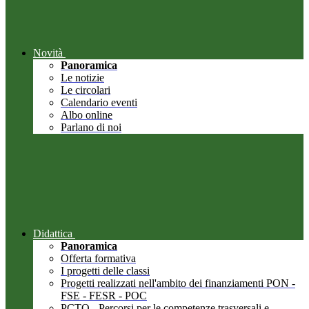
Novità
Panoramica
Le notizie
Le circolari
Calendario eventi
Albo online
Parlano di noi
Didattica
Panoramica
Offerta formativa
I progetti delle classi
Progetti realizzati nell'ambito dei finanziamenti PON -
FSE - FESR - POC
PCTO - Percorsi per le competenze trasversali e