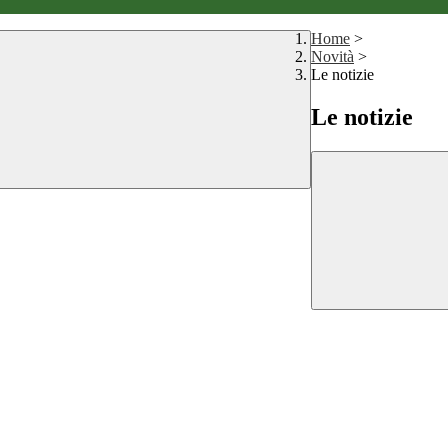
Home
>
Novità
>
Le notizie
Le notizie