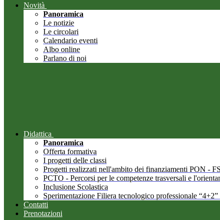
Novità
Panoramica
Le notizie
Le circolari
Calendario eventi
Albo online
Parlano di noi
Didattica
Panoramica
Offerta formativa
I progetti delle classi
Progetti realizzati nell'ambito dei finanziamenti PON -
PCTO - Percorsi per le competenze trasversali e l'orient
Inclusione Scolastica
Sperimentazione Filiera tecnologico professionale “4+2”
Contatti
Prenotazioni