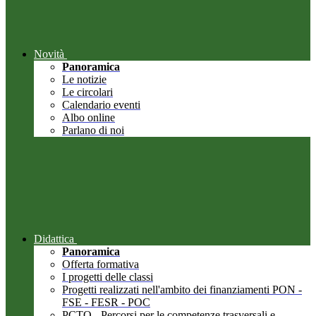
Novità
Panoramica
Le notizie
Le circolari
Calendario eventi
Albo online
Parlano di noi
Didattica
Panoramica
Offerta formativa
I progetti delle classi
Progetti realizzati nell'ambito dei finanziamenti PON -
FSE - FESR - POC
PCTO - Percorsi per le competenze trasversali e