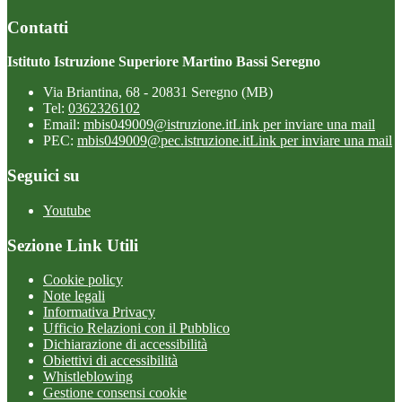
Contatti
Istituto Istruzione Superiore Martino Bassi Seregno
Via Briantina, 68 - 20831 Seregno (MB)
Tel:
0362326102
Email:
mbis049009@istruzione.it
Link per inviare una mail
PEC:
mbis049009@pec.istruzione.it
Link per inviare una mail
Seguici su
Youtube
Sezione Link Utili
Cookie policy
Note legali
Informativa Privacy
Ufficio Relazioni con il Pubblico
Dichiarazione di accessibilità
Obiettivi di accessibilità
Whistleblowing
Gestione consensi cookie