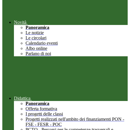
Novità
Panoramica
Le notizie
Le circolari
Calendario eventi
Albo online
Parlano di noi
Didattica
Panoramica
Offerta formativa
I progetti delle classi
Progetti realizzati nell'ambito dei finanziamenti PON -
FSE - FESR - POC
PCTO - Percorsi per le competenze trasversali e