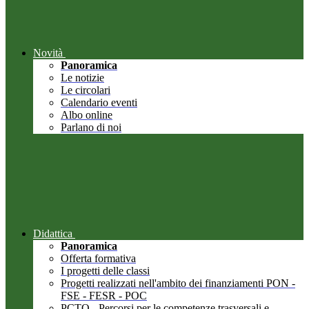
Novità
Panoramica
Le notizie
Le circolari
Calendario eventi
Albo online
Parlano di noi
Didattica
Panoramica
Offerta formativa
I progetti delle classi
Progetti realizzati nell'ambito dei finanziamenti PON -
FSE - FESR - POC
PCTO - Percorsi per le competenze trasversali e