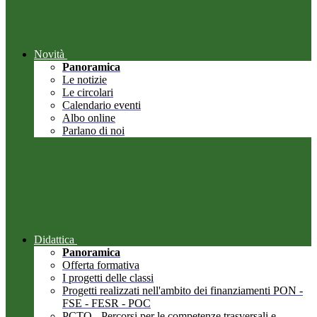
Novità
Panoramica
Le notizie
Le circolari
Calendario eventi
Albo online
Parlano di noi
Didattica
Panoramica
Offerta formativa
I progetti delle classi
Progetti realizzati nell'ambito dei finanziamenti PON -
FSE - FESR - POC
PCTO - Percorsi per le competenze trasversali e