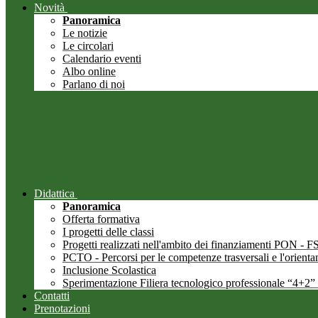
Novità
Panoramica
Le notizie
Le circolari
Calendario eventi
Albo online
Parlano di noi
Didattica
Panoramica
Offerta formativa
I progetti delle classi
Progetti realizzati nell'ambito dei finanziamenti PON -
PCTO - Percorsi per le competenze trasversali e l'orient
Inclusione Scolastica
Sperimentazione Filiera tecnologico professionale “4+2”
Contatti
Prenotazioni