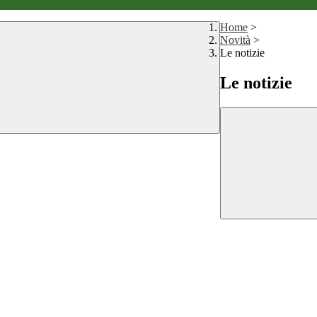
Home
>
Novità
>
Le notizie
Le notizie