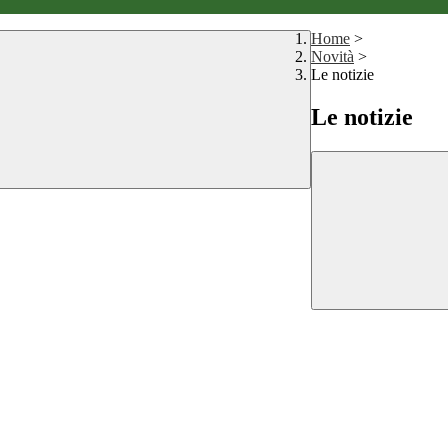
Home
>
Novità
>
Le notizie
Le notizie