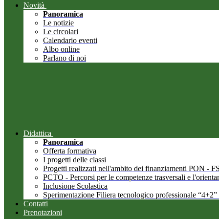
Novità
Panoramica
Le notizie
Le circolari
Calendario eventi
Albo online
Parlano di noi
Didattica
Panoramica
Offerta formativa
I progetti delle classi
Progetti realizzati nell'ambito dei finanziamenti PON -
PCTO - Percorsi per le competenze trasversali e l'orient
Inclusione Scolastica
Sperimentazione Filiera tecnologico professionale “4+2”
Contatti
Prenotazioni